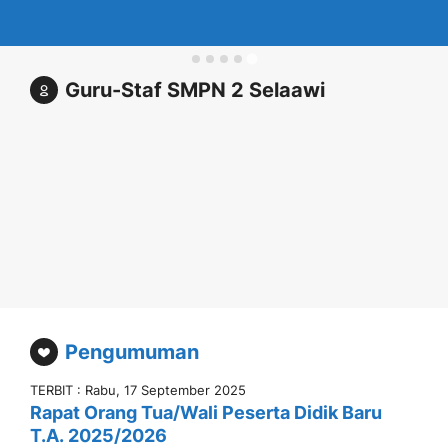
Sipa
Siti
Syarifah
Purnama
Jajuliah,
Guru-Staf SMPN 2 Selaawi
Nurhayati
Indah
S.Pd
Pengumuman
TERBIT : Rabu, 17 September 2025
Rapat Orang Tua/Wali Peserta Didik Baru
T.A. 2025/2026