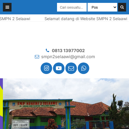
PN 2 Selaawi
Selamat datang di Website SMPN 2 Selaawi
0813 13977002
smpn2selaawi@gmail.com