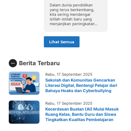
Lebih Berarti di Sekolah
Dalam dunia pendidikan
yang terus berkembang,
kita sering mendengar
istilah-istilah baru yang
menjanjikan peningkatan
kualitas pembelajaran. Salah
satu yang kini menjadi
sorotan adalah
Lihat Semua
pembelajaran mendalam
atau deep learning. Namun,
ini tidak ada hubungannya
dengan kecerdasan buatan,
melainkan sebuah
Berita Terbaru
pendekatan pendidikan..
Rabu, 17 September 2025
Sekolah dan Komunitas Gencarkan
Literasi Digital, Bentengi Pelajar dari
Bahaya Hoaks dan Cyberbullying
Rabu, 17 September 2025
Kecerdasan Buatan (AI) Mulai Masuk
Ruang Kelas, Bantu Guru dan Siswa
Tingkatkan Kualitas Pembelajaran