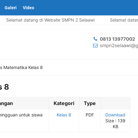
Galeri
Video
Selamat datang di Website SMPN 2 Selaawi
Selamat datang
0813 13977002
smpn2selaawi@g
s Matematika Kelas 8
s 8
angan
Kategori
Type
mingguan untuk siswa
Kelas 8
PDF
Download
Size : 139
KB