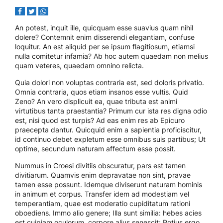
An potest, inquit ille, quicquam esse suavius quam nihil
dolere? Contemnit enim disserendi elegantiam, confuse
loquitur. An est aliquid per se ipsum flagitiosum, etiamsi
nulla comitetur infamia? Ab hoc autem quaedam non melius
quam veteres, quaedam omnino relicta.
Quia dolori non voluptas contraria est, sed doloris privatio.
Omnia contraria, quos etiam insanos esse vultis. Quid
Zeno? An vero displicuit ea, quae tributa est animi
virtutibus tanta praestantia? Primum cur ista res digna odio
est, nisi quod est turpis? Ad eas enim res ab Epicuro
praecepta dantur. Quicquid enim a sapientia proficiscitur,
id continuo debet expletum esse omnibus suis partibus; Ut
optime, secundum naturam affectum esse possit.
Nummus in Croesi divitiis obscuratur, pars est tamen
divitiarum. Quamvis enim depravatae non sint, pravae
tamen esse possunt. Idemque diviserunt naturam hominis
in animum et corpus. Transfer idem ad modestiam vel
temperantiam, quae est moderatio cupiditatum rationi
oboediens. Immo alio genere; Illa sunt similia: hebes acies
est cuipiam oculorum, corpore alius senescit; Potius ergo