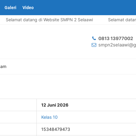
Galeri
Video
Selamat datang di Website SMPN 2 Selaawi
Selamat datang
0813 13977002
smpn2selaawi@g
mam
12 Juni 2026
Kelas 10
15348479473