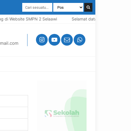
 di Website SMPN 2 Selaawi
Selamat datang di Website SMP
mail.com