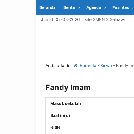
Beranda
Berita
Agenda
Fasilitas
Selamat datang di Website SMPN 2 Selaawi
Jumat, 07-08-2026
Anda ada di :
Beranda
-
Siswa
-
Fandy I
Fandy Imam
Masuk sekolah
Saat ini di
NISN