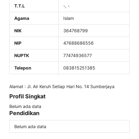
T.T.L
-, -
Agama
Islam
NIK
364768799
NIP
47688686556
NUPTK
77474936577
Telepon
083815251385
Alamat : Jl. Air Keruh Setiap Hari No. 14 Sumberjaya
Profil Singkat
Belum ada data
Pendidikan
Belum ada data