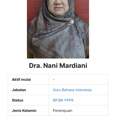
Dra. Nani Mardiani
Aktif mulai
-
Jabatan
Guru Bahasa Indonesia
Status
BP/BK
PPPK
Jenis Kelamin
Perempuan