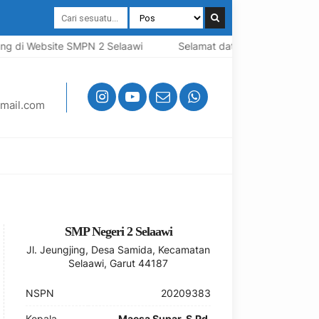
g di Website SMPN 2 Selaawi
Selamat datang di Website SMP
mail.com
SMP Negeri 2 Selaawi
Jl. Jeungjing, Desa Samida, Kecamatan
Selaawi, Garut 44187
NSPN
20209383
Kepala
Maesa Supar, S.Pd.