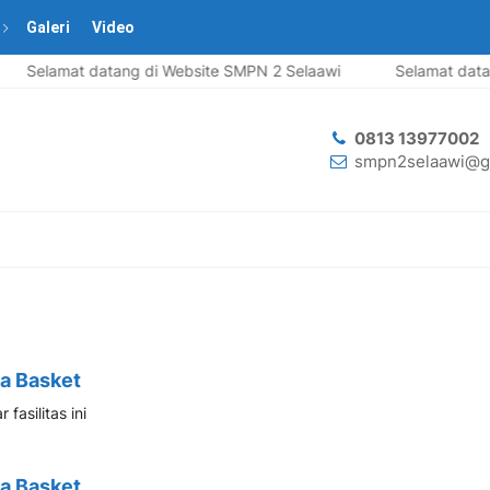
Galeri
Video
Selamat datang di Website SMPN 2 Selaawi
Selamat datan
0813 13977002
smpn2selaawi@g
a Basket
fasilitas ini
a Basket