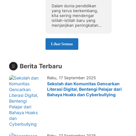
Lebih Berarti di Sekolah
Dalam dunia pendidikan
yang terus berkembang,
kita sering mendengar
istilah-istilah baru yang
menjanjikan peningkatan
kualitas pembelajaran. Salah
satu yang kini menjadi
sorotan adalah
Lihat Semua
pembelajaran mendalam
atau deep learning. Namun,
ini tidak ada hubungannya
dengan kecerdasan buatan,
melainkan sebuah
Berita Terbaru
pendekatan pendidikan..
Rabu, 17 September 2025
Sekolah dan Komunitas Gencarkan
Literasi Digital, Bentengi Pelajar dari
Bahaya Hoaks dan Cyberbullying
Rabu, 17 September 2025