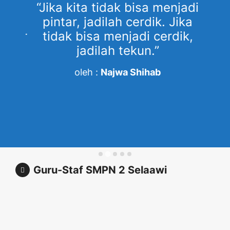
a
“Jika kita tidak bisa menjadi
“
tu-
pintar, jadilah cerdik. Jika
un
enar
tidak bisa menjadi cerdik,
k
lah
jadilah tekun.”
m
yan
oleh :
Najwa Shihab
Deden
Saripudin,
Wahyudin
H. Maesa
S.Pd.,
Haolani,
Supar,
Guru-Staf SMPN 2 Selaawi
M.Pd., M.Si
S.Pd
S.Pd, M.Si